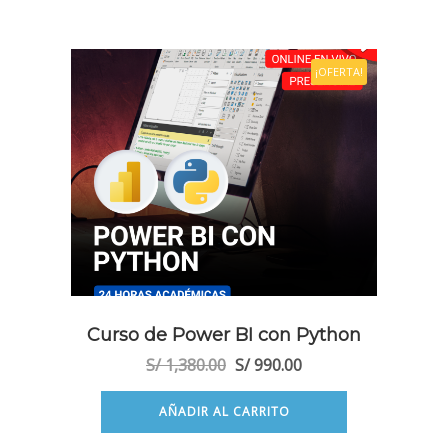
¡OFERTA!
Curso de Power BI con Python
El
El
S/
1,380.00
S/
990.00
precio
precio
original
actual
AÑADIR AL CARRITO
era:
es: