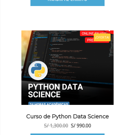
era:
es:
S/ 1,200.00.
S/ 890.00.
¡OFERTA!
Curso de Python Data Science
El
El
S/
1,300.00
S/
990.00
precio
precio