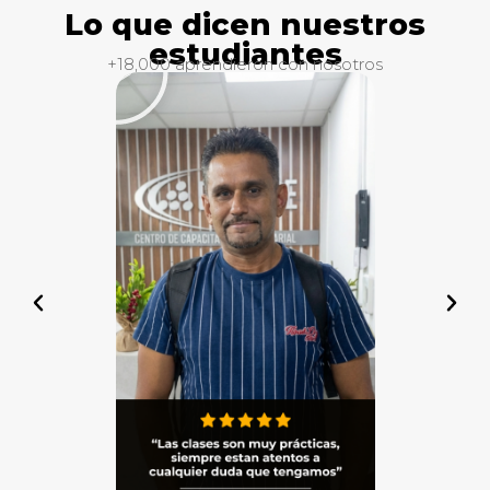
Lo que dicen nuestros
estudiantes
+18,000 aprendieron con nosotros