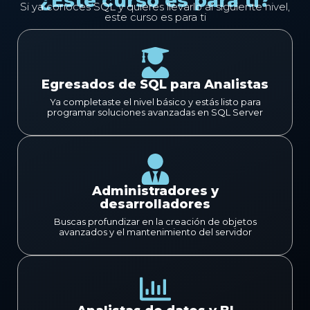
¿Este curso es para ti?
Si ya conoces SQL y quieres llevarlo al siguiente nivel,
este curso es para ti
Egresados de SQL para Analistas
Ya completaste el nivel básico y estás listo para
programar soluciones avanzadas en SQL Server
Administradores y
desarrolladores
Buscas profundizar en la creación de objetos
avanzados y el mantenimiento del servidor