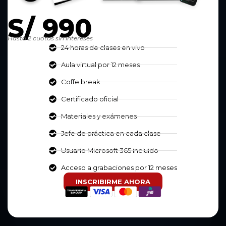
S/ 990
Hasta 2 cuotas sin intereses
24 horas de clases en vivo
Aula virtual por 12 meses
Coffe break
Certificado oficial
Materiales y exámenes
Jefe de práctica en cada clase
Usuario Microsoft 365 incluido
Acceso a grabaciones por 12 meses
INSCRIBIRME AHORA