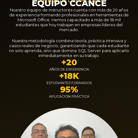
APRENDE DE LOS MEJORES
EQUIPO CCANCE
Nuestro equipo de instructores cuenta con más de 20 años
de experiencia formando profesionales en herramientas de
Microsoft Office. Hemos capacitado a más de 18 mil
estudiantes que hoy trabajan en empresas líderes del
mercado.
Nuestra metodología combina teoría, práctica intensiva y
casos reales de negocio, garantizando que cada estudiante
no solo aprenda, sino que domine SQL Server para aplicarlo
inmediatamente en su trabajo.
+20
AÑOS DE EXPERIENCIA
+18K
ESTUDIANTES FORMADOS
95%
APLICACIÓN PRÁCTICA