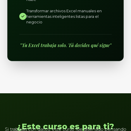
Transformar archivos Excel manuales en
herramientas inteligentes listas para el
negocio
"Tu Excel trabaja solo. Tú decides qué sigue"
¿Este curso es para ti?
Si trabajas con datos, este curso fue diseñado pensando