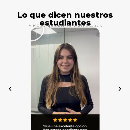
Lo que dicen nuestros
estudiantes
+18,000 aprendieron con nosotros