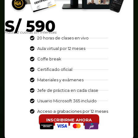
S/ 590
Hasta 2 cuotas sin intereses
20 horas de clases en vivo
Aula virtual por 12 meses
Coffe break
Certificado oficial
Materiales y exámenes
Jefe de práctica en cada clase
Usuario Microsoft 365 incluido
Acceso a grabaciones por 12 meses
INSCRIBIRME AHORA