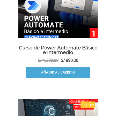
Curso de Power Automate Básico
e Intermedio
El
El
S/
1,200.00
S/
890.00
precio
precio
original
actual
AÑADIR AL CARRITO
era:
es:
S/ 1,200.00.
S/ 890.00.
¡OFERTA!