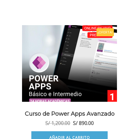
¡OFERTA!
Curso de Power Apps Avanzado
El
El
S/
1,200.00
S/
890.00
precio
precio
original
actual
AÑADIR AL CARRITO