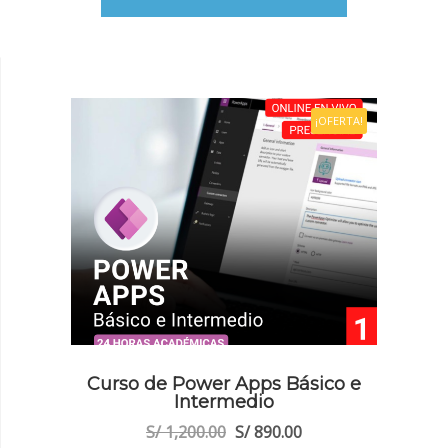
era:
es:
S/ 1,200.00.
S/ 890.00.
¡OFERTA!
Curso de Power Apps Básico e
Intermedio
El
El
S/
1,200.00
S/
890.00